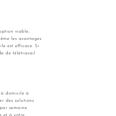
option viable,
-même les avantages
le est efficace. Si
e de télétravail
r à domicile à
er des solutions
 par semaine.
s et à votre