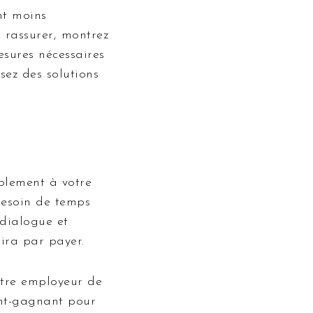
nt moins
s rassurer, montrez
esures nécessaires
sez des solutions
blement à votre
 besoin de temps
 dialogue et
ira par payer.
otre employeur de
nant-gagnant pour