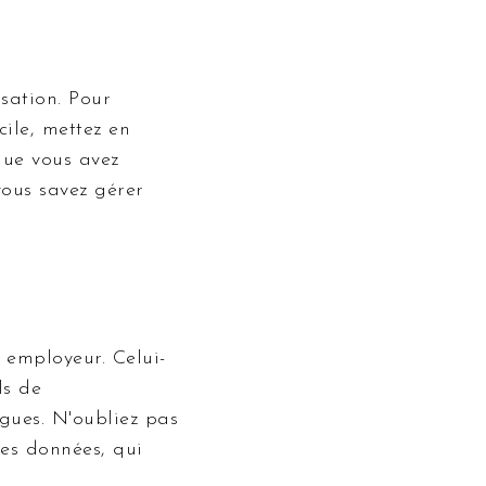
sation. Pour
ile, mettez en
que vous avez
ous savez gérer
e employeur. Celui-
ls de
ègues. N'oubliez pas
des données, qui