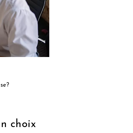
ise?
un choix