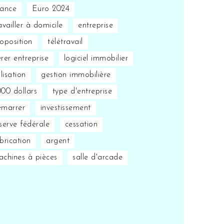
rance
Euro 2024
availler à domicile
entreprise
oposition
télétravail
rer entreprise
logiciel immobilier
ilisation
gestion immobilière
00 dollars
type d'entreprise
émarrer
investissement
serve fédérale
cessation
brication
argent
chines à pièces
salle d'arcade