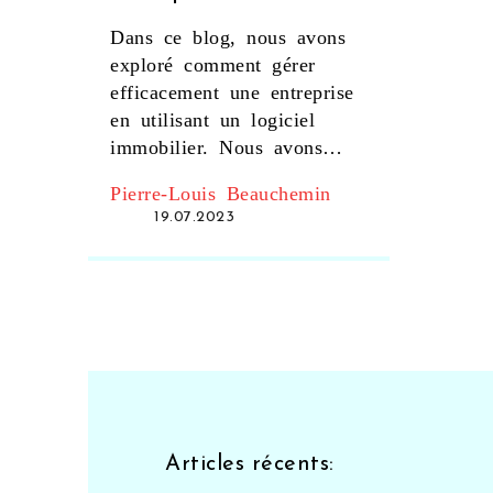
un logiciel immobilier
Dans ce blog, nous avons
?
exploré comment gérer
efficacement une entreprise
en utilisant un logiciel
immobilier. Nous avons
discuté des avantages de
Pierre-Louis Beauchemin
l'automatisation des tâches
19.07.2023
administratives, de la
gestion des données
immobilières et de
l'amélioration de la
communication client grâce
à ces outils. Nous avons
également abordé comment
choisir le bon logiciel pour
répondre aux besoins
Articles récents:
spécifiques de votre