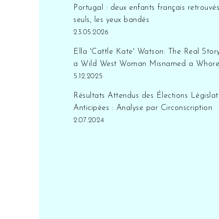
entreprise. Enfin, nous
Portugal : deux enfants français retrouvé
avons mis en évidence
seuls, les yeux bandés
l'importance de la formation
23.05.2026
continue pour maximiser
Ella 'Cattle Kate' Watson: The Real Stor
l'utilisation de ces outils
a Wild West Woman Misnamed a Whor
technologiques. En somme,
5.12.2025
un logiciel immobilier peut
transformer votre entreprise
Résultats Attendus des Élections Législat
si vous savez comment
Anticipées : Analyse par Circonscription
l'utiliser à son plein
2.07.2024
potentiel.