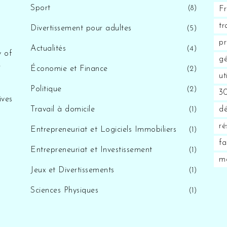
s
Sport
(8)
F
tr
Divertissement pour adultes
(5)
pr
Actualités
(4)
y of
gé
e
Économie et Finance
(2)
ut
Politique
(2)
30
ives
Travail à domicile
d
(1)
ré
Entrepreneuriat et Logiciels Immobiliers
(1)
fa
Entrepreneuriat et Investissement
(1)
ma
Jeux et Divertissements
(1)
Sciences Physiques
(1)