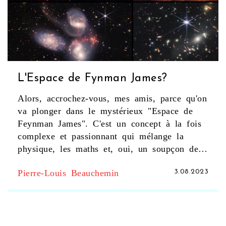
L'Espace de Fynman James?
Alors, accrochez-vous, mes amis, parce qu'on
va plonger dans le mystérieux "Espace de
Feynman James". C'est un concept à la fois
complexe et passionnant qui mélange la
physique, les maths et, oui, un soupçon de
folie! En gros, c'est un espace conceptuel
Pierre-Louis Beauchemin
3.08.2023
qui nous permet de comprendre la mécanique
quantique de manière plus intuitive.
Incroyable, n'est-ce pas? Alors, si vous êtes
comme moi et que vous adorez les trucs qui
font exploser votre cerveau, l'Espace de