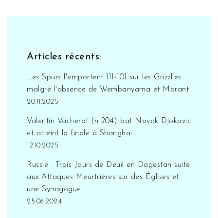
Feynman James est définitivement votre tasse
de thé!
Articles récents:
Les Spurs l'emportent 111-101 sur les Grizzlies
malgré l'absence de Wembanyama et Morant
20.11.2025
Valentin Vacherot (n°204) bat Novak Djokovic
et atteint la finale à Shanghai
12.10.2025
Russie : Trois Jours de Deuil en Dagestan suite
aux Attaques Meurtrières sur des Églises et
une Synagogue
25.06.2024