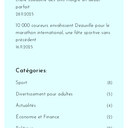
chute soudaine des Bills malgré un début
parfait
28.11.2025
10 000 coureurs envahissent Deauville pour le
marathon international, une fête sportive sans
précédent
16.11.2025
Catégories:
Sport
(8)
Divertissement pour adultes
(5)
Actualités
(4)
Économie et Finance
(2)